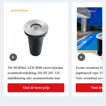
3W RGB3in1 LED IP68 roestvrijstalen
Zwem zwembad Onder
zwembadverlichting 316 DC24V 12V
ingebouwd type 1W
enkelkleurig met asymmetrische lens
Voor zwembad zwemb
Vind de beste prijs
Vind de be