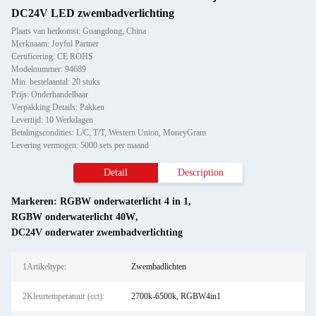
DC24V LED zwembadverlichting
Plaats van herkomst: Guangdong, China
Merknaam: Joyful Partner
Certificering: CE ROHS
Modelnummer: 94689
Min. bestelaantal: 20 stuks
Prijs: Onderhandelbaar
Verpakking Details: Pakken
Levertijd: 10 Werkdagen
Betalingscondities: L/C, T/T, Western Union, MoneyGram
Levering vermogen: 5000 sets per maand
Detail
Description
Markeren:
RGBW onderwaterlicht 4 in 1
,
RGBW onderwaterlicht 40W
,
DC24V onderwater zwembadverlichting
1Artikeltype:
Zwembadlichten
2Kleurtemperatuur (cct):
2700k-6500k, RGBW4in1