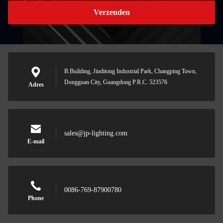
Verzenden
B.Building, Jinditong Industrial Park, Changping Town,
Dongguan City, Guangdong P.R.C. 523576
Adres
sales@jp-lighting.com
E-mail
0086-769-87900780
Phone