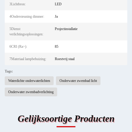
3Lichtbron:
LED
4Ondersteuning dimmer:
Ja
5Dienst
Projectinstallatie
verlichtingsoplossingen:
6CRI (Ra>):
85
7Materiaal lampbehuizing:
Roestvrij staal
Tags:
Waterdichte onderwaterlichten
Onderwater zwembad licht
Onderwater zwembadverlichting
Gelijksoortige Producten