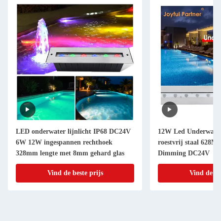
LED onderwater lijnlicht IP68 DC24V
12W Led Underwater
6W 12W ingespannen rechthoek
roestvrij staal 62
328mm lengte met 8mm gehard glas
Dimming DC24V
Vind de beste prijs
Vind de be