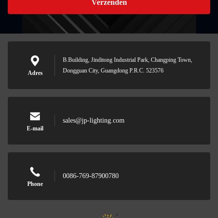
Verzenden
B.Building, Jinditong Industrial Park, Changping Town,
Dongguan City, Guangdong P.R.C. 523576
Adres
sales@jp-lighting.com
E-mail
0086-769-87900780
Phone