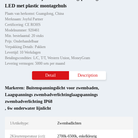
LED met plastic montagehuls
Plaats van herkomst: Guangdong, China
Merknaam: Joyful Partner
Certificering: CE ROHS
Modelnummer: 920461
Min. bestelaantal: 20 stuks
Prijs: Onderhandelbaar
Verpakking Details: Pakken
Levertijd: 10 Werkdagen
Betalingscondities: L/C, T/T, Western Union, MoneyGram
Levering vermogen: 5000 sets per maand
Detail
Description
Markeren:
Buitenspanningslicht voor zwembaden
,
Laagspannings zwembadverlichtinglaagspannings
zwembadverlichting IP68
,
6w onderwater lijnlicht
1Artikeltype:
Zwembadlichten
2Kleurtemperatuur (cct):
2700k-6500k, enkelkleurig