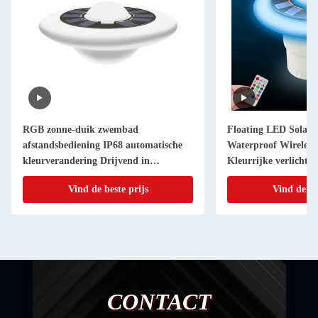
RGB zonne-duik zwembad
Floating LED Solar 
afstandsbediening IP68 automatische
Waterproof Wireless
kleurverandering Drijvend in
Kleurrijke verlicht
zwembaden
Vind de beste prijs
Vind de be
CONTACT