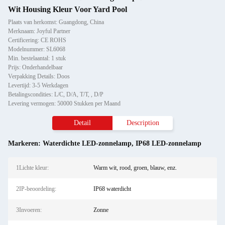
Wit Housing Kleur Voor Yard Pool
Plaats van herkomst: Guangdong, China
Merknaam: Joyful Partner
Certificering: CE ROHS
Modelnummer: SL6068
Min. bestelaantal: 1 stuk
Prijs: Onderhandelbaar
Verpakking Details: Doos
Levertijd: 3-5 Werkdagen
Betalingscondities: L/C, D/A, T/T, , D/P
Levering vermogen: 50000 Stukken per Maand
Detail
Description
Markeren:
Waterdichte LED-zonnelamp
,
IP68 LED-zonnelamp
1Lichte kleur:
Warm wit, rood, groen, blauw, enz.
2IP-beoordeling:
IP68 waterdicht
3Invoeren:
Zonne