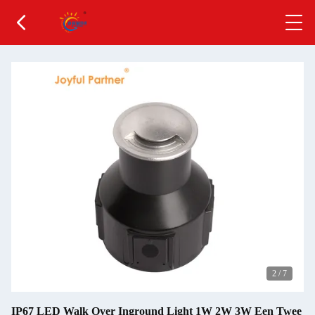
2
/
7
IP67 LED Walk Over Inground Light 1W 2W 3W Een Twee