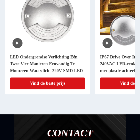
LED Ondergrondse Verlichting Eén
IP67 Drive Over Ing
Twee Vier Manieren Eenvoudig Te
240VAC LED-eenkleu
Monteren Waterdicht 220V SMD LED
met plastic achterba
Vind de beste prijs
Vind de be
CONTACT