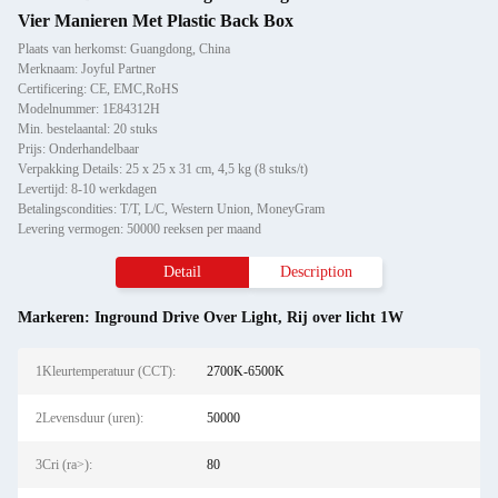
Vier Manieren Met Plastic Back Box
Plaats van herkomst: Guangdong, China
Merknaam: Joyful Partner
Certificering: CE, EMC,RoHS
Modelnummer: 1E84312H
Min. bestelaantal: 20 stuks
Prijs: Onderhandelbaar
Verpakking Details: 25 x 25 x 31 cm, 4,5 kg (8 stuks/t)
Levertijd: 8-10 werkdagen
Betalingscondities: T/T, L/C, Western Union, MoneyGram
Levering vermogen: 50000 reeksen per maand
Detail
Description
Markeren:
Inground Drive Over Light
,
Rij over licht 1W
1Kleurtemperatuur (CCT):
2700K-6500K
2Levensduur (uren):
50000
3Cri (ra>):
80