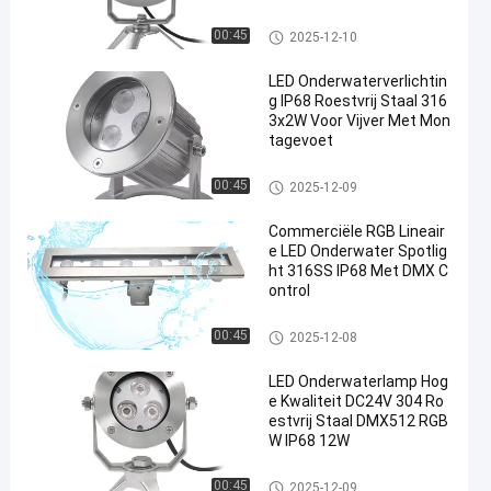
LED-onderwaterspotlicht
00:45
2025-12-10
LED Onderwaterverlichtin
g IP68 Roestvrij Staal 316
3x2W Voor Vijver Met Mon
tagevoet
LED-onderwaterspotlicht
00:45
2025-12-09
Commerciële RGB Lineair
e LED Onderwater Spotlig
ht 316SS IP68 Met DMX C
ontrol
Lijnlicht onder water
00:45
2025-12-08
LED Onderwaterlamp Hog
e Kwaliteit DC24V 304 Ro
estvrij Staal DMX512 RGB
W IP68 12W
LED-onderwaterspotlicht
00:45
2025-12-09