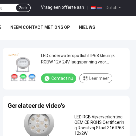
Vraag een offerte aan
|
Dutch
Zoek
E
NEEM CONTACT MET ONS OP
NIEUWS
LED onderwaterspotlicht IP68 kleurrijk
RGBW 12V 24V laagspanning voor
waterfuncties
Contact nu
Leer meer
Gerelateerde video's
LED RGB Vijververlichting
OEM CE ROHS Certificerin
g Roestvrij Staal 316 IP68
12x2W