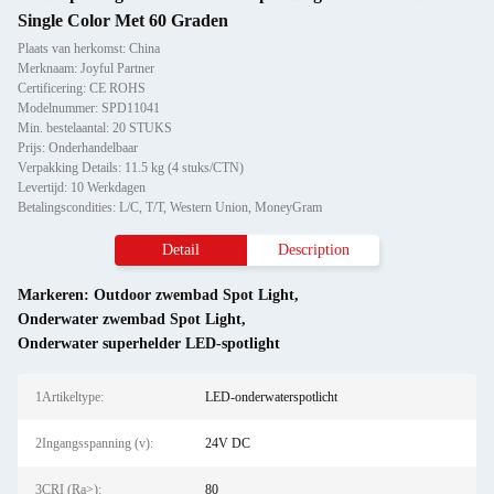
Single Color Met 60 Graden
Plaats van herkomst: China
Merknaam: Joyful Partner
Certificering: CE ROHS
Modelnummer: SPD11041
Min. bestelaantal: 20 STUKS
Prijs: Onderhandelbaar
Verpakking Details: 11.5 kg (4 stuks/CTN)
Levertijd: 10 Werkdagen
Betalingscondities: L/C, T/T, Western Union, MoneyGram
Detail
Description
Markeren:
Outdoor zwembad Spot Light
,
Onderwater zwembad Spot Light
,
Onderwater superhelder LED-spotlight
1Artikeltype:
LED-onderwaterspotlicht
2Ingangsspanning (v):
24V DC
3CRI (Ra>):
80