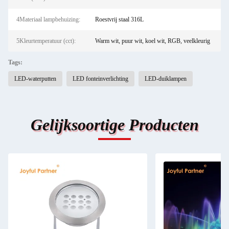
4Materiaal lampbehuizing:
Roestvrij staal 316L
5Kleurtemperatuur (cct):
Warm wit, puur wit, koel wit, RGB, veelkleurig
Tags:
LED-waterputten
LED fonteinverlichting
LED-duiklampen
Gelijksoortige Producten