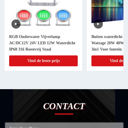
RGB Onderwater Vijverlamp
Buiten waterdicht I
AC/DC12V 24V LED 12W Waterdicht
Wattage 20W 40W 
IP68 316 Roestvrij Staal
3in1 Voor fontein
Vind de beste prijs
Vind de be
CONTACT