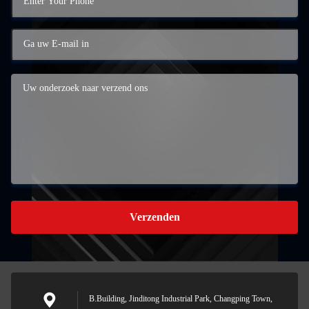
Verzenden
B.Building, Jinditong Industrial Park, Changping Town,